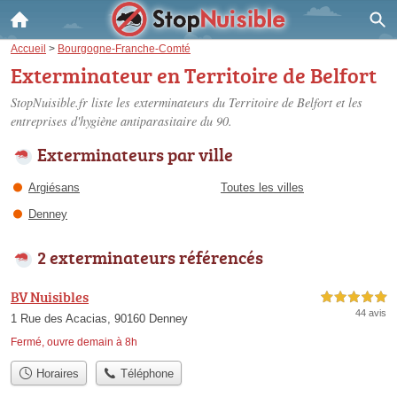
Accueil
>
Bourgogne-Franche-Comté
Exterminateur en Territoire de Belfort
StopNuisible.fr liste les
exterminateurs du Territoire de Belfort
et les
entreprises d'hygiène antiparasitaire du 90.
Exterminateurs par ville
Argiésans
Toutes les villes
Denney
2 exterminateurs référencés
BV Nuisibles
5,0 étoiles sur 5
44 avis
1 Rue des Acacias, 90160 Denney
Fermé, ouvre demain à 8h
Horaires
Téléphone