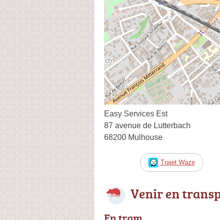
Easy Services Est
87 avenue de Lutterbach
68200 Mulhouse
Trajet Waze
Venir en trans
En tram