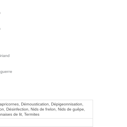
h
h
Briand
guerre
Capricornes, Démoustication, Dépigeonnisation,
ion, Désinfection, Nids de frelon, Nids de guêpe,
naises de lit, Termites