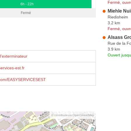
Fermé, ouvr
6h - 22h
Miehle Nui
Fermé
Riedisheim
3.2 km
Fermé, ouvr
Alsass Gr
Rue de la Fo
3.9 km
Ouvert jusq
l'exterminateur
rvices-est.fr
.com/EASYSERVICESEST
© contributeurs OpenStreetMap