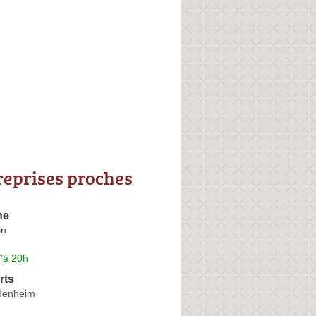
reprises proches
ne
in
'à 20h
rts
idenheim