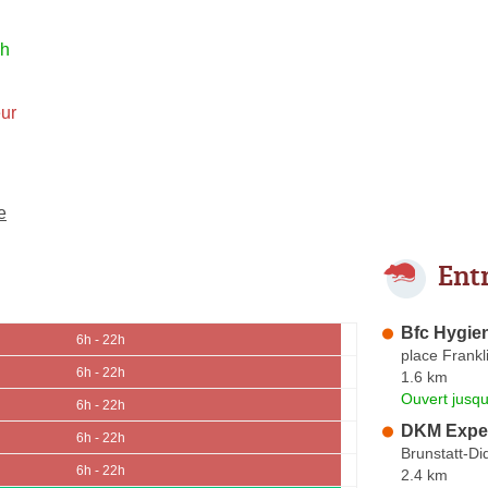
2h
ur
e
Ent
Bfc Hygie
6h - 22h
place Frankl
6h - 22h
1.6 km
Ouvert jusqu
6h - 22h
DKM Expe
6h - 22h
Brunstatt-D
6h - 22h
2.4 km