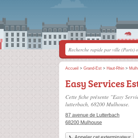
Accueil
>
Grand-Est
>
Haut-Rhin
>
Mulh
Easy Services Es
Cette fiche présente "Easy Servi
lutterbach
, 68200 Mulhouse.
87 avenue de Lutterbach
68200 Mulhouse
📞 Appeler cet exterminateur