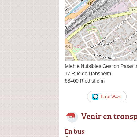
Miehle Nuisibles Gestion Parasit
17 Rue de Habsheim
68400 Riedisheim
Trajet Waze
Venir en trans
En bus