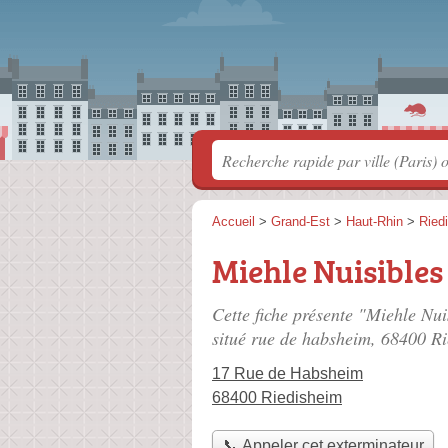
Accueil
>
Grand-Est
>
Haut-Rhin
>
Ried
Miehle Nuisibles
Cette fiche présente "Miehle Nui
situé
rue de habsheim
, 68400 Ri
17 Rue de Habsheim
68400 Riedisheim
📞 Appeler cet exterminateur