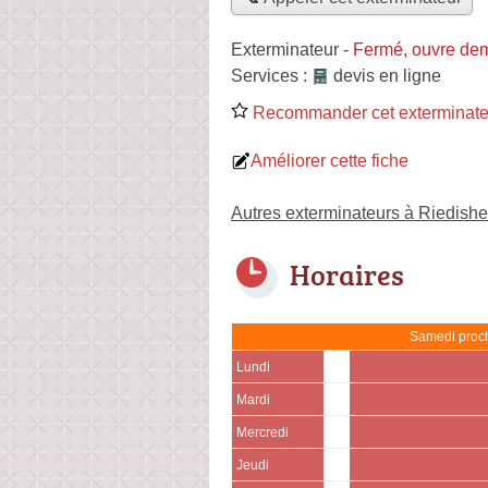
Exterminateur
-
Fermé, ouvre de
Services :
devis en ligne
Recommander cet exterminate
Améliorer cette fiche
Autres exterminateurs à Riedish
Horaires
Samedi proch
Lundi
Mardi
Mercredi
Jeudi