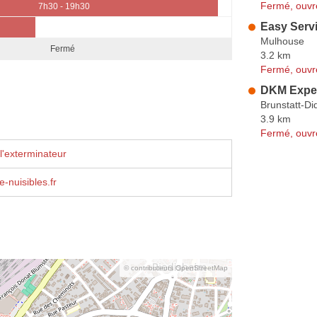
Fermé, ouvr
7h30 - 19h30
Easy Serv
Mulhouse
Fermé
3.2 km
Fermé, ouvr
DKM Expe
Brunstatt-D
3.9 km
Fermé, ouvr
l'exterminateur
-nuisibles.fr
© contributeurs OpenStreetMap