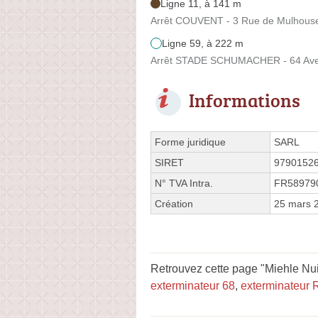
Ligne 11, à 141 m
Arrêt COUVENT - 3 Rue de Mulhous
Ligne 59, à 222 m
Arrêt STADE SCHUMACHER - 64 Ave
Informations
Forme juridique
SARL
SIRET
9790152
N° TVA Intra.
FR58979
Création
25 mars 
Retrouvez cette page "Miehle Nui
exterminateur 68
,
exterminateur 