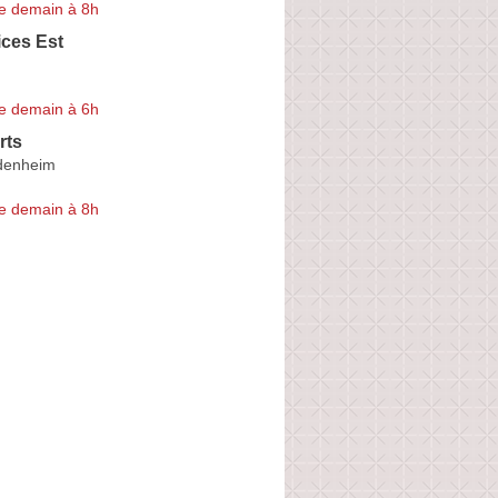
e demain à 8h
ices Est
e demain à 6h
rts
idenheim
e demain à 8h