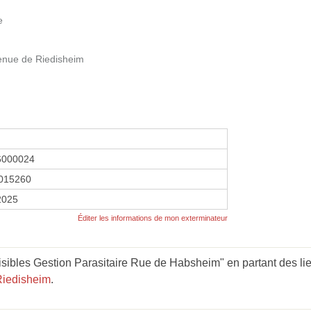
e
nue de Riedisheim
6000024
015260
2025
Éditer les informations de mon exterminateur
sibles Gestion Parasitaire Rue de Habsheim" en partant des li
Riedisheim
.