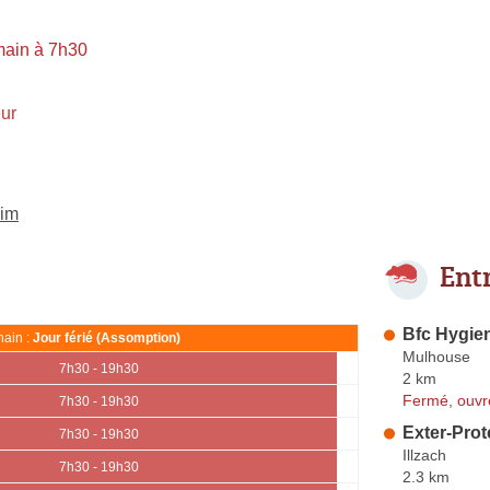
main à 7h30
ur
eim
Ent
Bfc Hygie
ain :
Jour férié (Assomption)
Mulhouse
7h30 - 19h30
2 km
Fermé, ouvr
7h30 - 19h30
Exter-Prot
7h30 - 19h30
Illzach
7h30 - 19h30
2.3 km