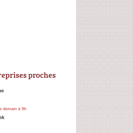
reprises proches
ne
e demain à 9h
ek