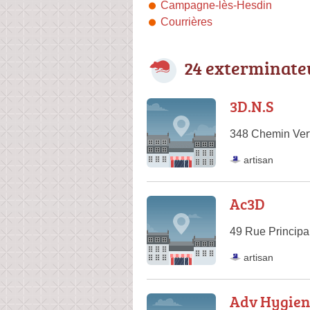
Campagne-lès-Hesdin
Courrières
24 exterminate
3D.N.S
348 Chemin Ver
artisan
Ac3D
49 Rue Princip
artisan
Adv Hygien