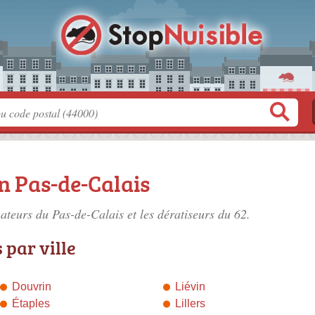
n Pas-de-Calais
ateurs du Pas-de-Calais
et les dératiseurs du 62.
par ville
Douvrin
Liévin
Étaples
Lillers