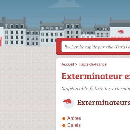
Accueil
>
Hauts-de-France
Exterminateur e
StopNuisible.fr liste les
extermin
Exterminateurs 
Ardres
Calais