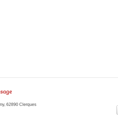
ysage
my, 62890 Clerques