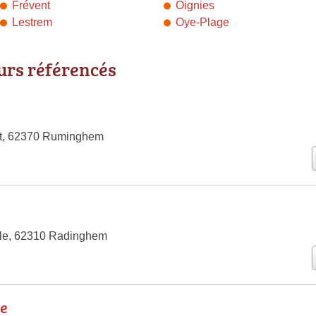
Frévent
Oignies
Lestrem
Oye-Plage
urs référencés
t, 62370 Ruminghem
ale, 62310 Radinghem
e