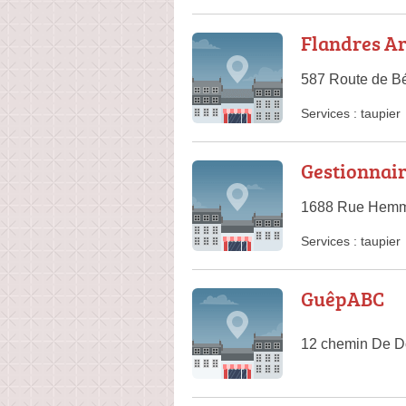
Flandres Ar
587 Route de B
Services :
taupier
Gestionnair
1688 Rue Hemm
Services :
taupier
GuêpABC
12 chemin De Do