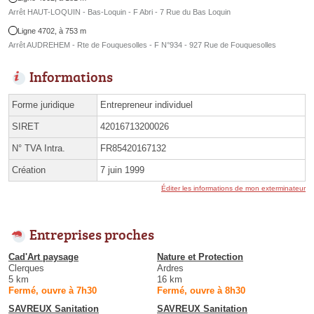
Arrêt HAUT-LOQUIN - Bas-Loquin - F Abri - 7 Rue du Bas Loquin
Ligne 4702, à 753 m
Arrêt AUDREHEM - Rte de Fouquesolles - F N°934 - 927 Rue de Fouquesolles
Informations
Forme juridique
Entrepreneur individuel
SIRET
42016713200026
N° TVA Intra.
FR85420167132
Création
7 juin 1999
Éditer les informations de mon exterminateur
Entreprises proches
Cad'Art paysage
Nature et Protection
Clerques
Ardres
5 km
16 km
Fermé, ouvre à 7h30
Fermé, ouvre à 8h30
SAVREUX Sanitation
SAVREUX Sanitation