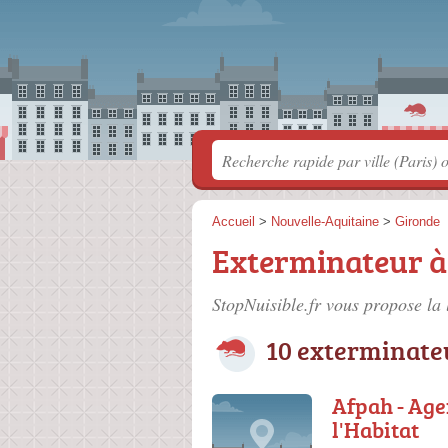
Accueil
>
Nouvelle-Aquitaine
>
Gironde
Exterminateur 
StopNuisible.fr vous propose la 
10 exterminate
Afpah - Age
l'Habitat