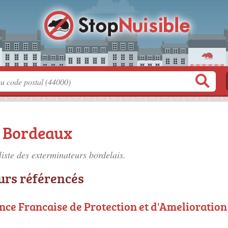
à Bordeaux
liste des
exterminateurs bordelais
.
urs référencés
nce Francaise de Protection et d'Amelioration