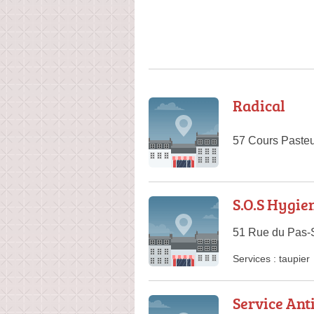
Radical
57 Cours Paste
S.O.S Hygie
51 Rue du Pas-
Services :
taupier
Service Ant