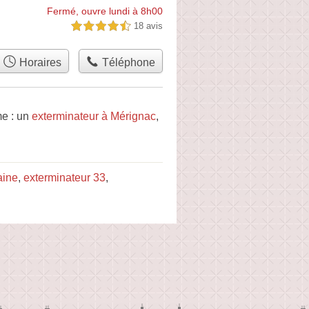
Fermé, ouvre lundi à 8h00
18 avis
4,5 étoiles sur 5
Horaires
Téléphone
me : un
exterminateur à Mérignac
,
aine
,
exterminateur 33
,