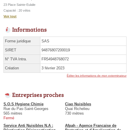
23 Place Sainte-Eulalie
Capacité : 20 vélos
Voir tout
Informations
Forme juridique
SAS
SIRET
94876807200019
N° TVA Intra.
FR54948768072
Création
3 février 2023
Éditer les informations de mon exterminateur
Entreprises proches
S.O.S Hygiene Chimie
Ciao Nuisibles
Rue du Pas-Saint-Georges
Quai Richelieu
565 mètres
730 mètres
Fermé
Service Anti Nuisibles N.A :
Afpah - Agence Francaise de