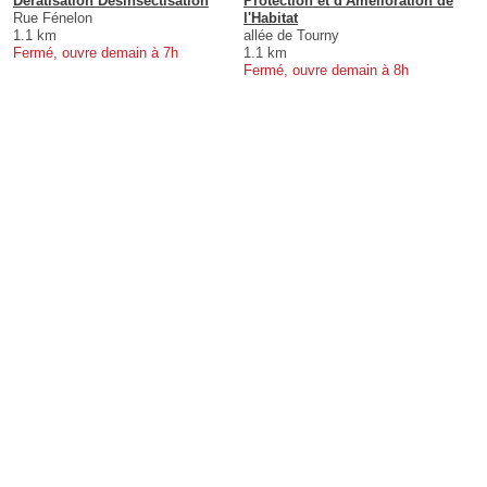
Dératisation Désinsectisation
Protection et d'Amelioration de
Rue Fénelon
l'Habitat
1.1 km
allée de Tourny
Fermé, ouvre demain à 7h
1.1 km
Fermé, ouvre demain à 8h