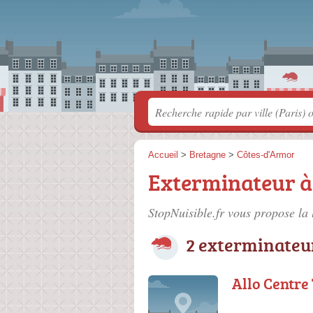
Accueil
>
Bretagne
>
Côtes-d'Armor
Exterminateur à
StopNuisible.fr vous propose la 
2 exterminateu
Allo Centre