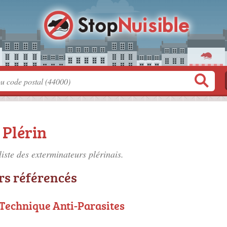
 Plérin
liste des
exterminateurs plérinais
.
rs référencés
 Technique Anti-Parasites