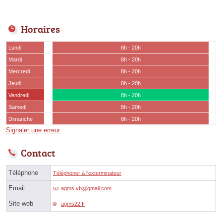
Horaires
Lundi
8h - 20h
Mardi
8h - 20h
Mercredi
8h - 20h
Jeudi
8h - 20h
Vendredi
8h - 20h
Samedi
8h - 20h
Dimanche
8h - 20h
Signaler une erreur
Contact
Téléphone
Téléphoner à l'exterminateur
Email
agms.ybⓐgmail.com
Site web
agms22.fr