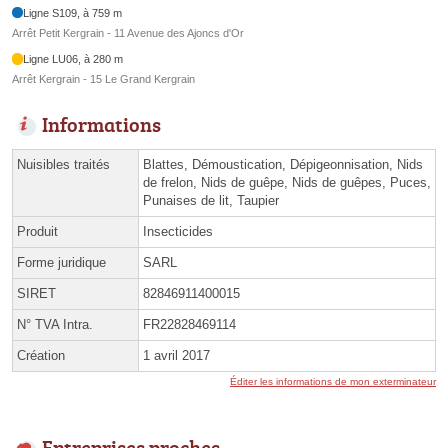
Ligne S109, à 759 m
Arrêt Petit Kergrain - 11 Avenue des Ajoncs d'Or
Ligne LU06, à 280 m
Arrêt Kergrain - 15 Le Grand Kergrain
Informations
Nuisibles traités
Blattes, Démoustication, Dépigeonnisation, Nids
de frelon, Nids de guêpe, Nids de guêpes, Puces,
Punaises de lit, Taupier
Produit
Insecticides
Forme juridique
SARL
SIRET
82846911400015
N° TVA Intra.
FR22828469114
Création
1 avril 2017
Éditer les informations de mon exterminateur
Entreprises proches