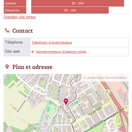
Samedi
8h - 20h
Dimanche
8h - 18h
Signaler une erreur
Contact
Téléphone
Téléphoner à l'exterminateur
Site web
lesexterminateurs.fr/agence-rungis
Plan et adresse
© contributeurs OpenStreetMap