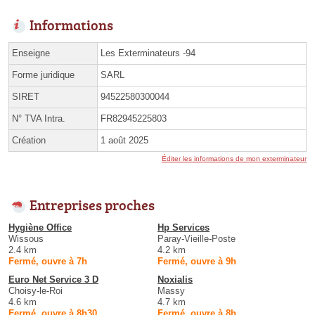
Informations
Enseigne
Les Exterminateurs -94
Forme juridique
SARL
SIRET
94522580300044
N° TVA Intra.
FR82945225803
Création
1 août 2025
Éditer les informations de mon exterminateur
Entreprises proches
Hygiène Office
Hp Services
Wissous
Paray-Vieille-Poste
2.4 km
4.2 km
Fermé, ouvre à 7h
Fermé, ouvre à 9h
Euro Net Service 3 D
Noxialis
Choisy-le-Roi
Massy
4.6 km
4.7 km
Fermé, ouvre à 8h30
Fermé, ouvre à 8h