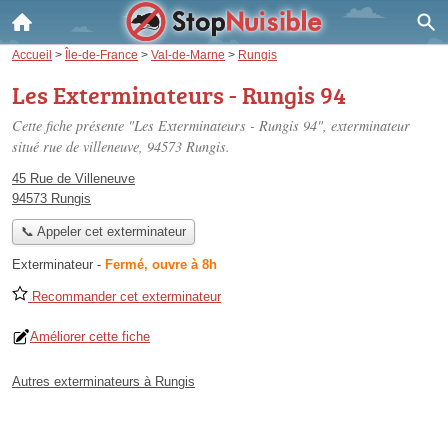
Accueil
>
Île-de-France
>
Val-de-Marne
>
Rungis
Les Exterminateurs - Rungis 94
Cette fiche présente "Les Exterminateurs - Rungis 94", exterminateur
situé
rue de villeneuve
, 94573 Rungis.
45 Rue de Villeneuve
94573 Rungis
📞 Appeler cet exterminateur
Exterminateur
-
Fermé, ouvre à 8h
Recommander cet exterminateur
Améliorer cette fiche
Autres exterminateurs à Rungis