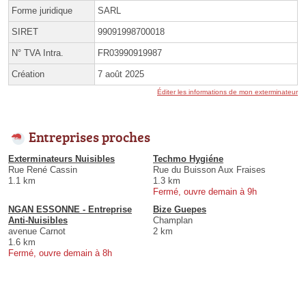
Forme juridique
SARL
SIRET
99091998700018
N° TVA Intra.
FR03990919987
Création
7 août 2025
Éditer les informations de mon exterminateur
Entreprises proches
Exterminateurs Nuisibles
Techmo Hygiéne
Rue René Cassin
Rue du Buisson Aux Fraises
1.1 km
1.3 km
Fermé, ouvre demain à 9h
NGAN ESSONNE - Entreprise
Bize Guepes
Anti-Nuisibles
Champlan
avenue Carnot
2 km
1.6 km
Fermé, ouvre demain à 8h