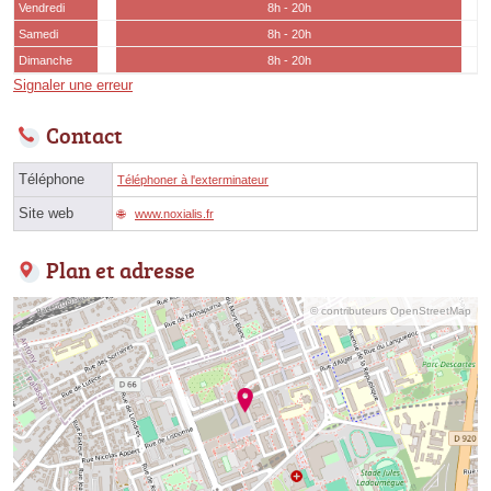
Vendredi
8h - 20h
Samedi
8h - 20h
Dimanche
8h - 20h
Signaler une erreur
Contact
Téléphone
Téléphoner à l'exterminateur
Site web
www.noxialis.fr
Plan et adresse
© contributeurs OpenStreetMap