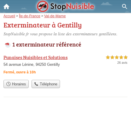
Accueil
>
Île-de-France
>
Val-de-Marne
Exterminateur à Gentilly
StopNuisible.fr vous propose la liste des
exterminateurs gentilléens
.
1 exterminateur référencé
Punaises Nuisibles et Solutions
5,0 étoiles sur 5
26 avis
54 avenue Lénine, 94250 Gentilly
Fermé, ouvre à 10h
Horaires
Téléphone