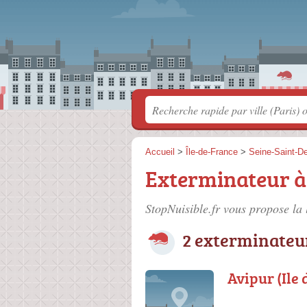
Accueil
>
Île-de-France
>
Seine-Saint-D
Exterminateur à
StopNuisible.fr vous propose la 
2 exterminateu
Avipur (Ile 