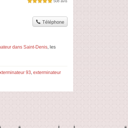
508 avis
5,0 étoiles sur 5
Téléphone
nateur dans Saint-Denis
, les
xterminateur 93
,
exterminateur