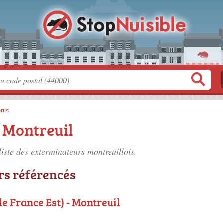
enis
 Montreuil
liste des
exterminateurs montreuillois
.
rs référencés
de France Est) - Montreuil