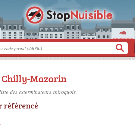
 Chilly-Mazarin
liste des
exterminateurs chiroquois
.
r référencé
u