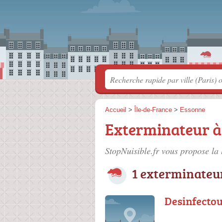
Accueil
>
Île-de-France
>
Essonne
Exterminateur à
StopNuisible.fr vous propose la 
1 exterminateu
Desinfecto