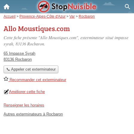
Accueil
>
Provence-Alpes-Côte d'Azur
>
Var
>
Rocbaron
Allo Moustiques.com
Cette fiche présente "Allo Moustiques.com", exterminateur situé
impasse
syrah
, 83136 Rocbaron.
65 Impasse Syrah
83136 Rocbaron
📞 Appeler cet exterminateur
Recommander cet exterminateur
Améliorer cette fiche
Renseigner les horaires
Autres exterminateurs à Rocbaron