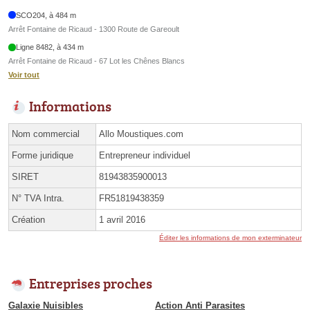
SCO204, à 484 m
Arrêt Fontaine de Ricaud - 1300 Route de Gareoult
Ligne 8482, à 434 m
Arrêt Fontaine de Ricaud - 67 Lot les Chênes Blancs
Voir tout
Informations
Nom commercial
Allo Moustiques.com
Forme juridique
Entrepreneur individuel
SIRET
81943835900013
N° TVA Intra.
FR51819438359
Création
1 avril 2016
Éditer les informations de mon exterminateur
Entreprises proches
Galaxie Nuisibles
Action Anti Parasites