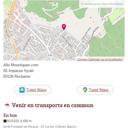
© contributeurs OpenStreetMap
Corriger l’adresse ou la localisation
Allo Moustiques.com
65 Impasse Syrah
83136 Rocbaron
Trajet Waze
Trajet Maps
Venir en transports en commun
En bus
SCO223, à 435 m
Arrêt Fontaine de Ricaud - 67 Lot les Chênes Blancs