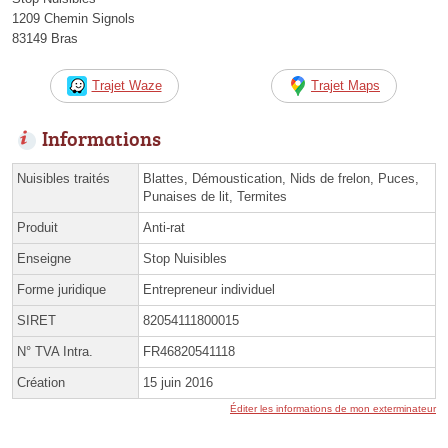
1209 Chemin Signols
83149 Bras
Trajet Waze
Trajet Maps
Informations
Nuisibles traités
Blattes, Démoustication, Nids de frelon, Puces,
Punaises de lit, Termites
Produit
Anti-rat
Enseigne
Stop Nuisibles
Forme juridique
Entrepreneur individuel
SIRET
82054111800015
N° TVA Intra.
FR46820541118
Création
15 juin 2016
Éditer les informations de mon exterminateur