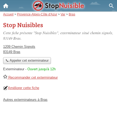
Accueil
>
Provence-Alpes-Côte d'Azur
>
Var
>
Bras
Stop Nuisibles
Cette fiche présente "Stop Nuisibles", exterminateur situé
chemin signols
,
83149 Bras.
1209 Chemin Signols
83149 Bras
📞 Appeler cet exterminateur
Exterminateur
-
Ouvert jusqu'à 12h
Recommander cet exterminateur
Améliorer cette fiche
Autres exterminateurs à Bras