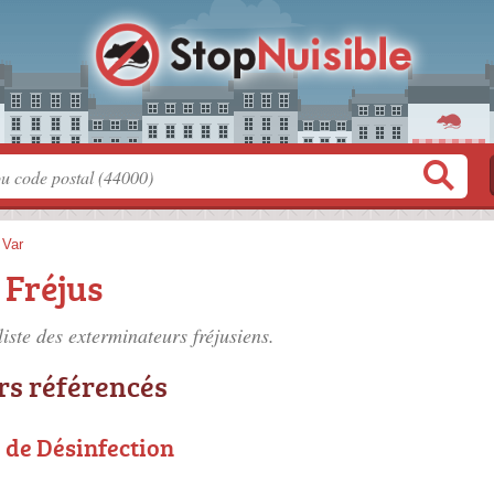
>
Var
 Fréjus
liste des
exterminateurs fréjusiens
.
rs référencés
 de Désinfection