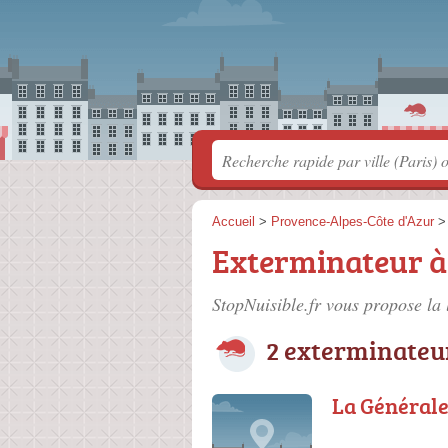
Accueil
>
Provence-Alpes-Côte d'Azur
Exterminateur à
StopNuisible.fr vous propose la 
2 exterminateu
La Générale