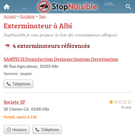
Accueil
>
Occitanie
>
Tarn
Exterminateur à Albi
StopNuisible.fr vous propose la liste des
exterminateurs albigeois
.
4 exterminateurs référencés
SANTECH Desinfection Desinsectisation Deratisation
96 Rue Agriculteurs, 81003 Albi
Services :
taupier
Téléphone
Societe 3P
1,0 étoiles sur 5
15 avis
58 Chemin Gô, 81000 Albi
Fermé, ouvre à 13h
Horaires
Téléphone