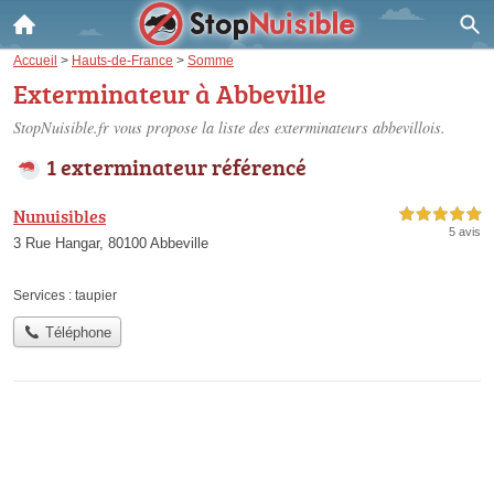
Accueil
>
Hauts-de-France
>
Somme
Exterminateur à Abbeville
StopNuisible.fr vous propose la liste des
exterminateurs abbevillois
.
1 exterminateur référencé
Nunuisibles
5,0 étoiles sur 5
5 avis
3 Rue Hangar, 80100 Abbeville
Services :
taupier
Téléphone