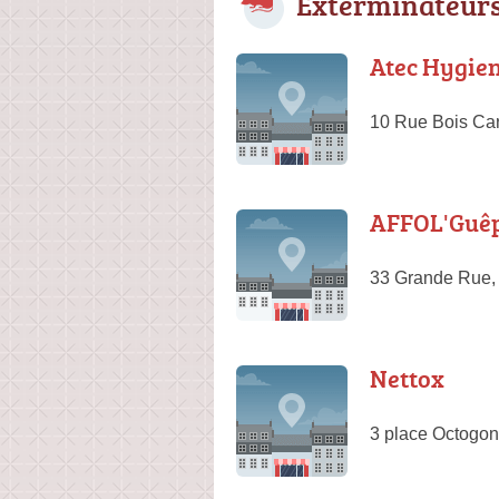
Exterminateurs
Atec Hygie
10 Rue Bois Car
AFFOL'Guêp
33 Grande Rue,
Nettox
3 place Octogo