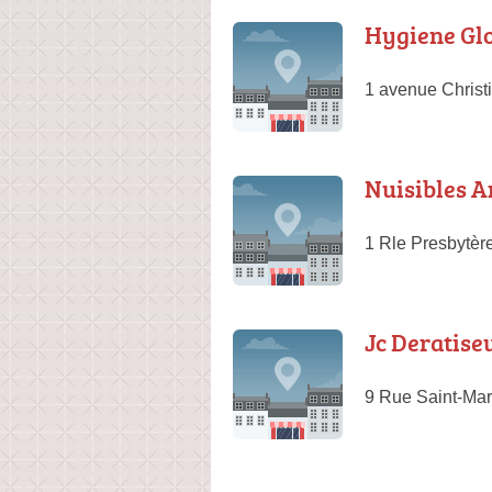
Hygiene Glo
1 avenue Christ
Nuisibles A
1 Rle Presbytèr
Jc Deratise
9 Rue Saint-Mar