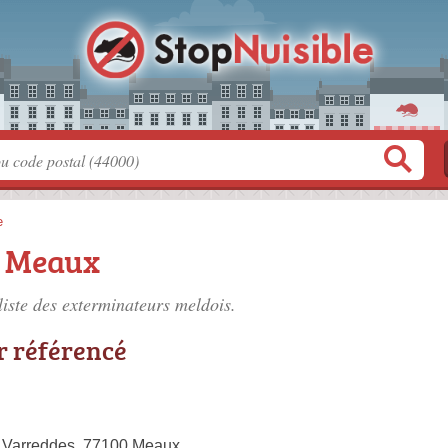
e
à Meaux
liste des
exterminateurs meldois
.
r référencé
e Varreddes, 77100 Meaux