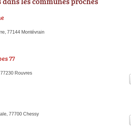
 dans les communes proches
ne
re, 77144 Montévrain
es 77
 77230 Rouvres
nale, 77700 Chessy