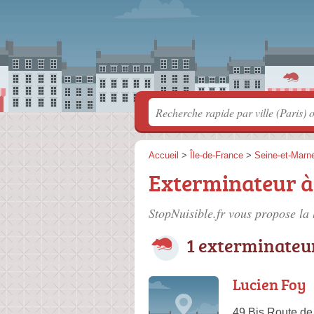
Accueil
>
Île-de-France
>
Seine-et-Marn
Exterminateur 
StopNuisible.fr vous propose la 
1 exterminateu
Lucien Foy
49 Bis Route d