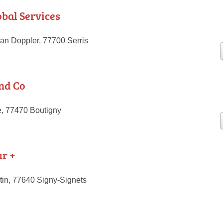
bal Services
ian Doppler, 77700 Serris
nd Co
e, 77470 Boutigny
ur +
tin, 77640 Signy-Signets