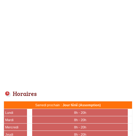
Horaires
Samedi prochain :
Jour férié (Assomption)
Lundi
8h - 20h
Mardi
8h - 20h
Mercredi
8h - 20h
Jeudi
8h - 20h