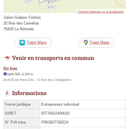
Corriger l’adresse ou la localisation
Julien Guêpes Frelons
32 Rue des Camélias
76430 La Remuée
Trajet Waze
Trajet Maps
Venir en transports en commun
En bus
Ligne 506, à 104 m
Arrêt École Henri Dès - 13 Rue des Châtaigniers
Informations
Forme juridique
Entrepreneur individuel
SIRET
92776922400019
N° TVA Intra.
FR63927769224