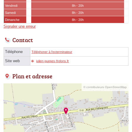
Vendredi
8h - 20h
Samedi
8h - 20h
Dimanche
8h - 20h
Signaler une erreur
Contact
Téléphone
Téléphoner à l'exterminateur
Site web
julien-guepes-frelons.fr
Plan et adresse
© contributeurs OpenStreetMap