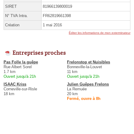
SIRET
81966139800019
N° TVA Intra.
FR62819661398
Création
1 mai 2016
Éditer les informations de mon exterminateur
Entreprises proches
Pas Folle la guêpe
Frelonstop et Nuisibles
Rue Albert Sorel
Bonneville-la-Louvet
1.7 km
11 km
Ouvert jusqu'à 21h
Ouvert jusqu'à 21h
ISAAC Kriss
Julien Guêpes Frelons
Corneville-sur-Risle
La Remuée
18 km
20 km
Fermé, ouvre à 8h