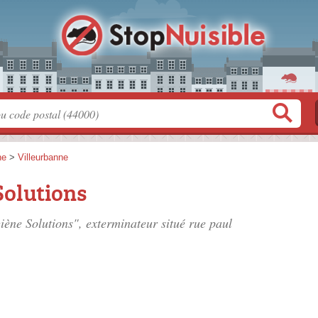
ne
>
Villeurbanne
Solutions
giène Solutions", exterminateur situé
rue paul