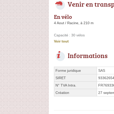
Venir en trans
En vélo
4 Aout / Racine, à 210 m
Capacité : 30 vélos
Voir tout
Informations
Forme juridique
SAS
SIRET
9336265
N° TVA Intra.
FR76933
Création
27 septe