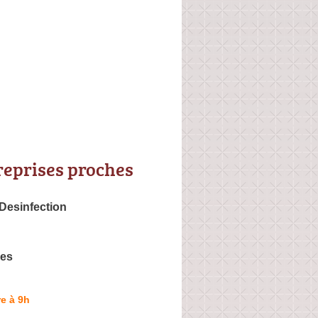
reprises proches
Desinfection
ces
e à 9h