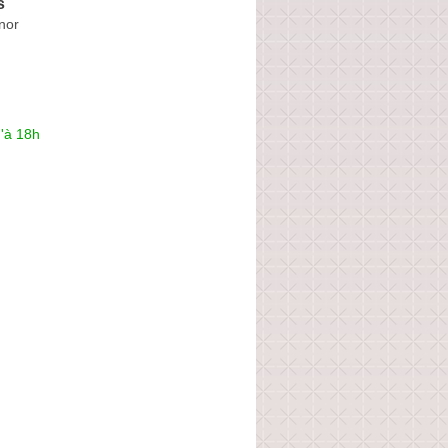
s
nor
'à 18h