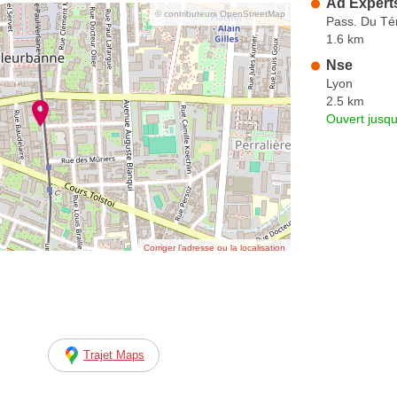
Ad Expert
© contributeurs OpenStreetMap
Pass. Du Té
1.6 km
Nse
Lyon
2.5 km
Ouvert jusqu
Corriger l’adresse ou la localisation
Trajet Maps