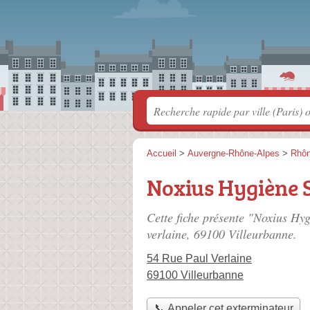
Accueil
>
Auvergne-Rhône-Alpes
>
Rhô
Noxius Hygiène 
Cette fiche présente "Noxius Hy
verlaine
, 69100 Villeurbanne.
54 Rue Paul Verlaine
69100 Villeurbanne
📞 Appeler cet exterminateur