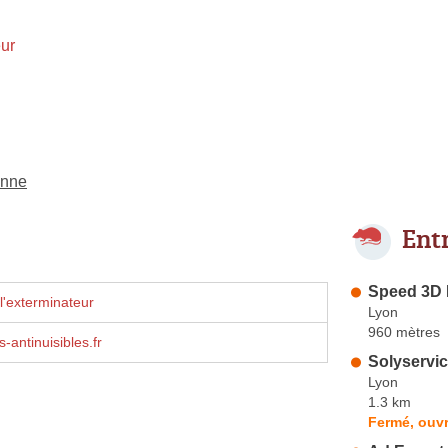
ur
anne
Ent
Speed 3D 
l'exterminateur
Lyon
960 mètres
-antinuisibles.fr
Solyservi
Lyon
1.3 km
Fermé, ouvr