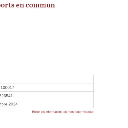
ports en commun
4100017
626541
mbre 2024
Éditer les informations de mon exterminateur