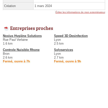
Création
1 mars 2024
Éditer les informations de mon exterminateur
Entreprises proches
Noxius Hygiène Solutions
Speed 3D Desinfection
Rue Paul Verlaine
Lyon
1.6 km
2.5 km
Controle Nuisible Rhone
Solyservices
Bron
Lyon
2.6 km
2.7 km
Fermé, ouvre à 7h
Fermé, ouvre à 9h