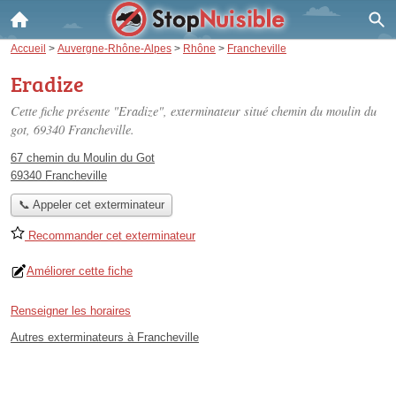
Accueil
>
Auvergne-Rhône-Alpes
>
Rhône
>
Francheville
Eradize
Cette fiche présente "Eradize", exterminateur situé
chemin du moulin du
got
, 69340 Francheville.
67 chemin du Moulin du Got
69340 Francheville
📞 Appeler cet exterminateur
Recommander cet exterminateur
Améliorer cette fiche
Renseigner les horaires
Autres exterminateurs à Francheville