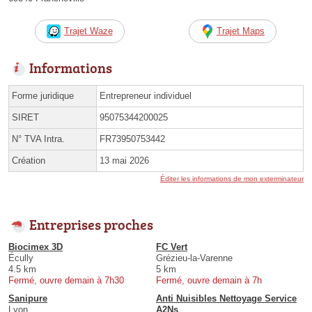
Trajet Waze
Trajet Maps
Informations
Forme juridique
Entrepreneur individuel
SIRET
95075344200025
N° TVA Intra.
FR73950753442
Création
13 mai 2026
Éditer les informations de mon exterminateur
Entreprises proches
Biocimex 3D
FC Vert
Écully
Grézieu-la-Varenne
4.5 km
5 km
Fermé, ouvre demain à 7h30
Fermé, ouvre demain à 7h
Sanipure
Anti Nuisibles Nettoyage Service
Lyon
A2Ns