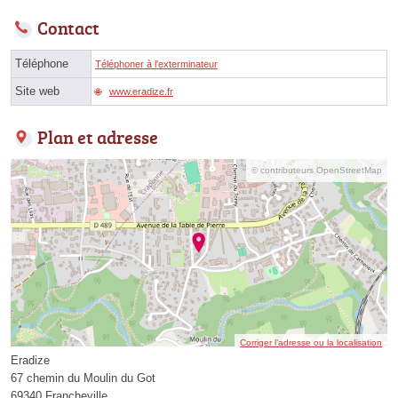
Contact
Téléphone
Téléphoner à l'exterminateur
Site web
www.eradize.fr
Plan et adresse
© contributeurs OpenStreetMap
Corriger l’adresse ou la localisation
Eradize
67 chemin du Moulin du Got
69340 Francheville