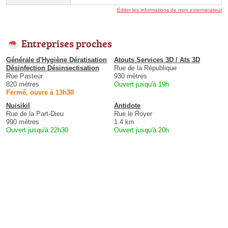
Éditer les informations de mon exterminateur
Entreprises proches
Générale d'Hygiène Dératisation
Atouts Services 3D / Ats 3D
Désinfection Désinsectisation
Rue de la République
Rue Pasteur
930 mètres
820 mètres
Ouvert jusqu'à 19h
Fermé, ouvre à 13h30
Nuisikil
Antidote
Rue de la Part-Dieu
Rue le Royer
990 mètres
1.4 km
Ouvert jusqu'à 22h30
Ouvert jusqu'à 20h