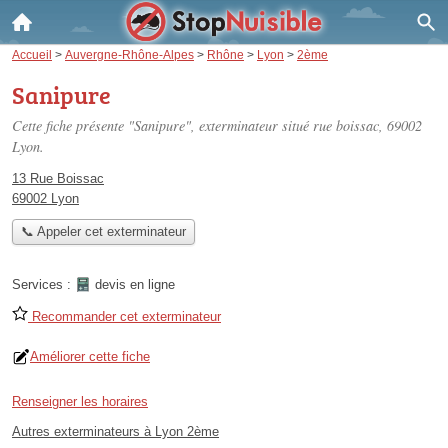
Accueil
>
Auvergne-Rhône-Alpes
>
Rhône
>
Lyon
>
2ème
Sanipure
Cette fiche présente "Sanipure", exterminateur situé
rue boissac
, 69002
Lyon.
13 Rue Boissac
69002 Lyon
📞 Appeler cet exterminateur
Services :
devis en ligne
Recommander cet exterminateur
Améliorer cette fiche
Renseigner les horaires
Autres exterminateurs à Lyon 2ème