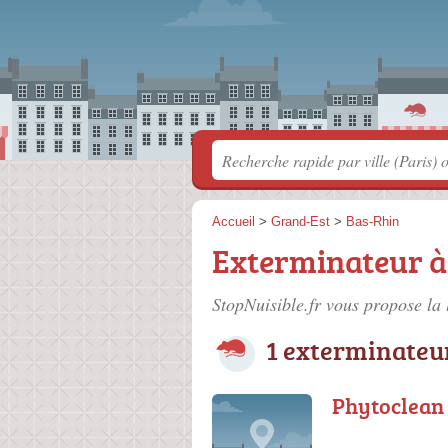
Accueil
>
Grand-Est
>
Bas-Rhin
Exterminateur 
StopNuisible.fr vous propose la 
1 exterminateu
Phytoclean