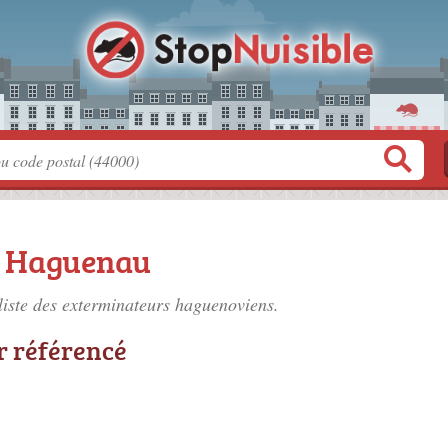
à Haguenau
liste des
exterminateurs haguenoviens
.
r référencé