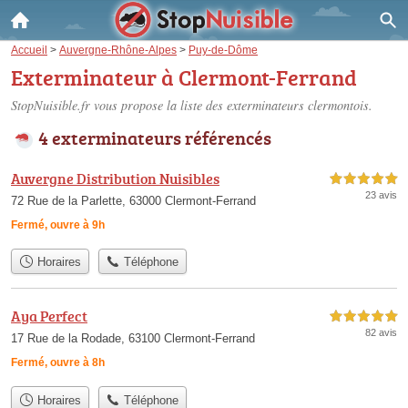
Accueil
>
Auvergne-Rhône-Alpes
>
Puy-de-Dôme
Exterminateur à Clermont-Ferrand
StopNuisible.fr vous propose la liste des
exterminateurs clermontois
.
4 exterminateurs référencés
Auvergne Distribution Nuisibles
5,0 étoiles sur 5
23 avis
72 Rue de la Parlette, 63000 Clermont-Ferrand
Fermé, ouvre à 9h
Horaires
Téléphone
Aya Perfect
5,0 étoiles sur 5
82 avis
17 Rue de la Rodade, 63100 Clermont-Ferrand
Fermé, ouvre à 8h
Horaires
Téléphone