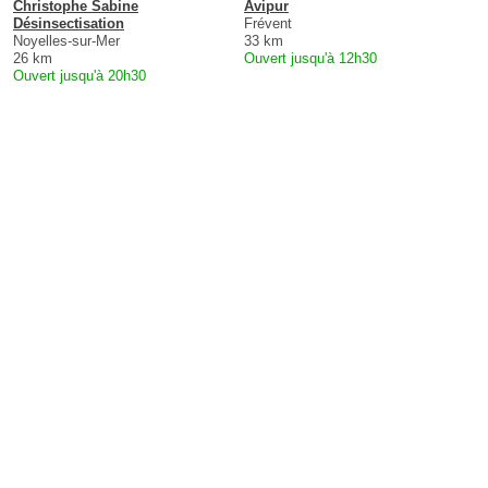
Christophe Sabine
Avipur
Désinsectisation
Frévent
Noyelles-sur-Mer
33 km
26 km
Ouvert jusqu'à 12h30
Ouvert jusqu'à 20h30