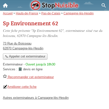
Accueil
>
Hauts-de-France
>
Pas-de-Calais
>
Campagne-lès-Hesdin
Sp Environnement 62
Cette fiche présente "Sp Environnement 62", exterminateur situé
rue du
boisseau
, 62870 Campagne-lès-Hesdin.
73 Rue du Boisseau
62870 Campagne-lès-Hesdin
📞 Appeler cet exterminateur
Exterminateur
-
Ouvert jusqu'à 18h30
Services :
devis en ligne
Recommander cet exterminateur
Améliorer cette fiche
Autres exterminateurs à Campagne-lès-Hesdin