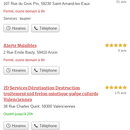
51 avis
107 Rue du Gros Pin, 59230 Saint-Amand-les-Eaux
Fermé, ouvre demain à 8h
Services :
taupier
Horaires
Téléphone
Alerte Nuisibles
5,0 étoiles sur 5
9 avis
2 Rue Emile Basly, 59410 Anzin
Fermé, ouvre demain à 8h
Horaires
Téléphone
2D Services Dératisation Destruction
5,0 étoiles sur 5
traitement nid frelon asiatique guêpe cafards
175 avis
Valenciennes
38 Rue Charles Quint, 59300 Valenciennes
Ouvert jusqu'à 20h
Horaires
Téléphone