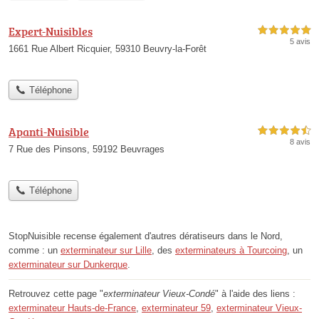
Expert-Nuisibles
5,0 étoiles sur 5
5 avis
1661 Rue Albert Ricquier, 59310 Beuvry-la-Forêt
Téléphone
Apanti-Nuisible
4,5 étoiles sur 5
8 avis
7 Rue des Pinsons, 59192 Beuvrages
Téléphone
StopNuisible recense également d'autres dératiseurs dans le Nord,
comme : un
exterminateur sur Lille
, des
exterminateurs à Tourcoing
, un
exterminateur sur Dunkerque
.
Retrouvez cette page "
exterminateur Vieux-Condé
" à l'aide des liens :
exterminateur Hauts-de-France
,
exterminateur 59
,
exterminateur Vieux-