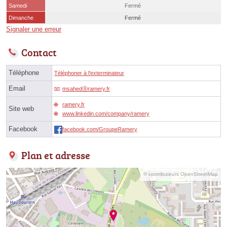
Samedi
Fermé
Dimanche
Fermé
Signaler une erreur
Contact
Téléphone
Téléphoner à l'exterminateur
Email
msahedⓐramery.fr
ramery.fr
Site web
www.linkedin.com/company/ramery
Facebook
facebook.com/GroupeRamery
Plan et adresse
© contributeurs OpenStreetMap