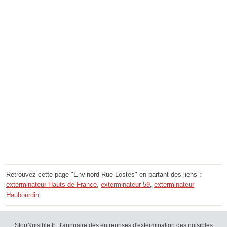
Retrouvez cette page "Envinord Rue Lostes" en partant des liens :
exterminateur Hauts-de-France
,
exterminateur 59
,
exterminateur
Haubourdin
.
StopNuisible.fr : l'annuaire des entreprises d'extermination des nuisibles