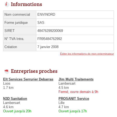
Informations
Nom commercial
ENVINORD
Forme juridique
SAS
SIRET
48476299200069
N° TVA Intra.
FR95484762992
Création
7 janvier 2008
Éditer les informations de mon exterminateur
Entreprises proches
Elt Services Serrurier Debarras
Jlm Multi Traitements
Loos
Lambersart
1.7 km
4.5 km
Fermé, ouvre demain à 9h
N3D Sanitation
PROSANIT Service
Lambersart
Lille
4.6 km
4.7 km
Ouvert jusqu'à 20h
Ouvert jusqu'à 17h