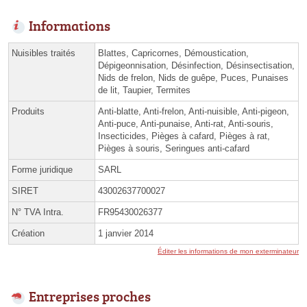
Informations
Nuisibles traités
Blattes, Capricornes, Démoustication,
Dépigeonnisation, Désinfection, Désinsectisation,
Nids de frelon, Nids de guêpe, Puces, Punaises
de lit, Taupier, Termites
Produits
Anti-blatte, Anti-frelon, Anti-nuisible, Anti-pigeon,
Anti-puce, Anti-punaise, Anti-rat, Anti-souris,
Insecticides, Pièges à cafard, Pièges à rat,
Pièges à souris, Seringues anti-cafard
Forme juridique
SARL
SIRET
43002637700027
N° TVA Intra.
FR95430026377
Création
1 janvier 2014
Éditer les informations de mon exterminateur
Entreprises proches