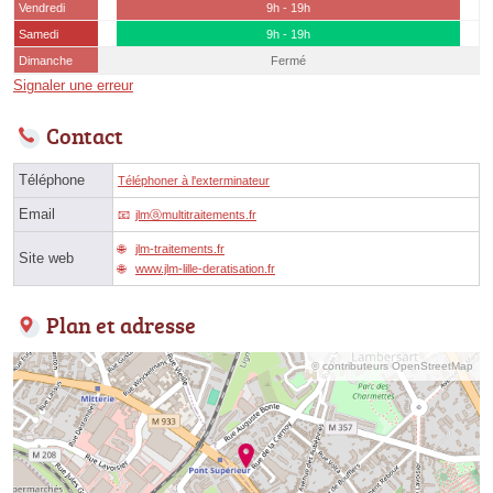
Vendredi
9h - 19h
Samedi
9h - 19h
Dimanche
Fermé
Signaler une erreur
Contact
Téléphone
Téléphoner à l'exterminateur
Email
jlmⓐmultitraitements.fr
jlm-traitements.fr
Site web
www.jlm-lille-deratisation.fr
Plan et adresse
© contributeurs OpenStreetMap