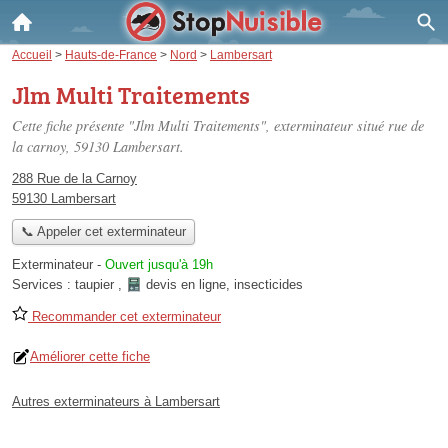
Accueil
>
Hauts-de-France
>
Nord
>
Lambersart
Jlm Multi Traitements
Cette fiche présente "Jlm Multi Traitements", exterminateur situé
rue de
la carnoy
, 59130 Lambersart.
288 Rue de la Carnoy
59130 Lambersart
📞 Appeler cet exterminateur
Exterminateur
-
Ouvert jusqu'à 19h
Services :
taupier
,
devis en ligne
,
insecticides
Recommander cet exterminateur
Améliorer cette fiche
Autres exterminateurs à Lambersart