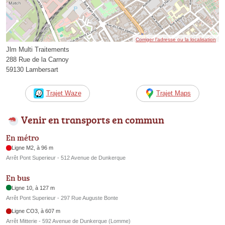
Corriger l’adresse ou la localisation
Jlm Multi Traitements
288 Rue de la Carnoy
59130 Lambersart
Trajet Waze
Trajet Maps
Venir en transports en commun
En métro
Ligne M2, à 96 m
Arrêt Pont Superieur - 512 Avenue de Dunkerque
En bus
Ligne 10, à 127 m
Arrêt Pont Superieur - 297 Rue Auguste Bonte
Ligne CO3, à 607 m
Arrêt Mitterie - 592 Avenue de Dunkerque (Lomme)