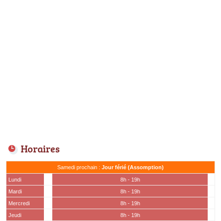
Horaires
Samedi prochain :
Jour férié (Assomption)
Lundi
8h - 19h
Mardi
8h - 19h
Mercredi
8h - 19h
Jeudi
8h - 19h