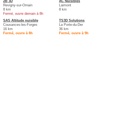
2B 3D
AC Nuisibles
Revigny-sur-Ornain
Laimont
8 km
8 km
Fermé, ouvre demain à 8h
SAS Altitude nuisible
TS3D Solutions
Cousances-les-Forges
La Porte-du-Der
16 km
36 km
Fermé, ouvre à 8h
Fermé, ouvre à 9h