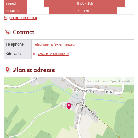
Samedi
8h30 - 18h
Dimanche
9h - 17h
Signaler une erreur
Contact
Téléphone
Téléphoner à l'exterminateur
Site web
www.ts3dsolutions.fr
Plan et adresse
© contributeurs OpenStreetMap