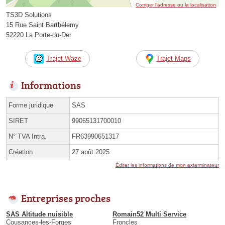
Corriger l’adresse ou la localisation
TS3D Solutions
15 Rue Saint Barthélemy
52220 La Porte-du-Der
Trajet Waze
Trajet Maps
Informations
Forme juridique
SAS
SIRET
99065131700010
N° TVA Intra.
FR63990651317
Création
27 août 2025
Éditer les informations de mon exterminateur
Entreprises proches
SAS Altitude nuisible
Romain52 Multi Service
Cousances-les-Forges
Froncles