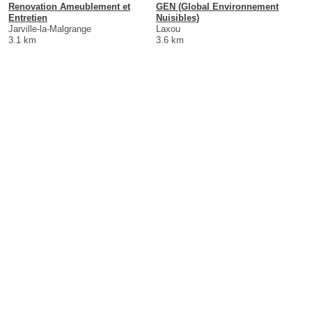
Renovation Ameublement et
GEN (Global Environnement
Entretien
Nuisibles)
Jarville-la-Malgrange
Laxou
3.1 km
3.6 km