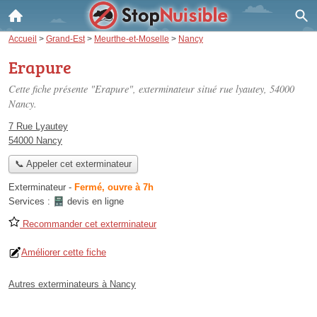
Accueil
>
Grand-Est
>
Meurthe-et-Moselle
>
Nancy
Erapure
Cette fiche présente "Erapure", exterminateur situé
rue lyautey
, 54000
Nancy.
7 Rue Lyautey
54000 Nancy
📞 Appeler cet exterminateur
Exterminateur
-
Fermé, ouvre à 7h
Services :
devis en ligne
Recommander cet exterminateur
Améliorer cette fiche
Autres exterminateurs à Nancy