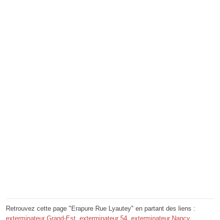
Retrouvez cette page "Erapure Rue Lyautey" en partant des liens :
exterminateur Grand-Est
,
exterminateur 54
,
exterminateur Nancy
.