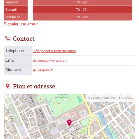
Vendredi
7h - 22h
Samedi
7h - 22h
Dimanche
7h - 22h
Signaler une erreur
Contact
Téléphone
Téléphoner à l'exterminateur
Email
contactⓐerapure.fr
Site web
erapure.fr
Plan et adresse
© contributeurs OpenStreetMap