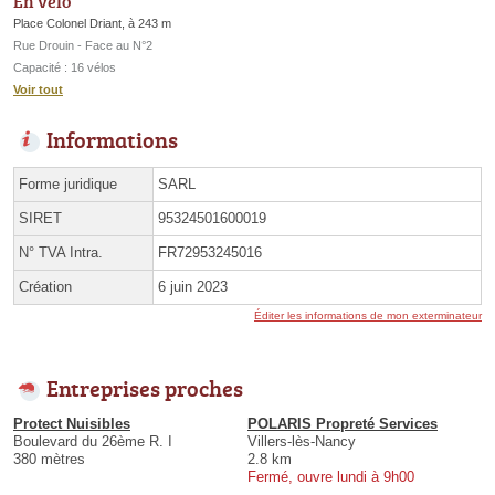
En vélo
Place Colonel Driant, à 243 m
Rue Drouin - Face au N°2
Capacité : 16 vélos
Voir tout
Informations
Forme juridique
SARL
SIRET
95324501600019
N° TVA Intra.
FR72953245016
Création
6 juin 2023
Éditer les informations de mon exterminateur
Entreprises proches
Protect Nuisibles
POLARIS Propreté Services
Boulevard du 26ème R. I
Villers-lès-Nancy
380 mètres
2.8 km
Fermé, ouvre lundi à 9h00