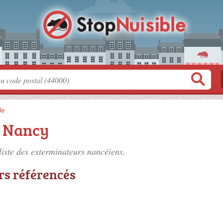
le
à Nancy
liste des
exterminateurs nancéiens
.
rs référencés