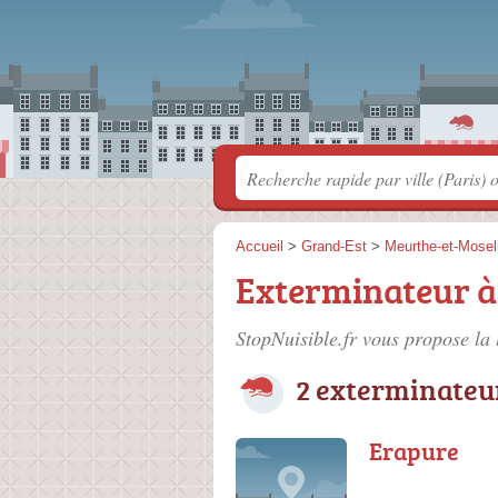
Accueil
>
Grand-Est
>
Meurthe-et-Mosel
Exterminateur 
StopNuisible.fr vous propose la 
2 exterminateu
Erapure