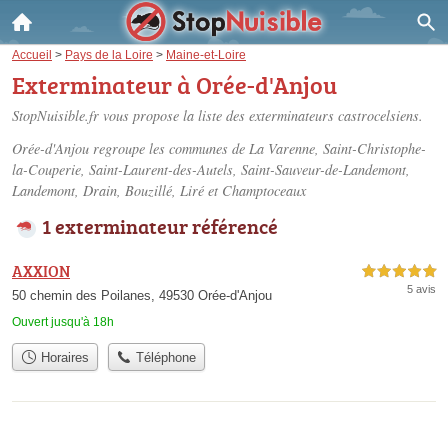
Accueil
>
Pays de la Loire
>
Maine-et-Loire
Exterminateur à Orée-d'Anjou
StopNuisible.fr vous propose la liste des
exterminateurs castrocelsiens
.
Orée-d'Anjou regroupe les communes de La Varenne, Saint-Christophe-
la-Couperie, Saint-Laurent-des-Autels, Saint-Sauveur-de-Landemont,
Landemont, Drain, Bouzillé, Liré et Champtoceaux
1 exterminateur référencé
AXXION
5,0 étoiles sur 5
5 avis
50 chemin des Poilanes, 49530 Orée-d'Anjou
Ouvert jusqu'à 18h
Horaires
Téléphone