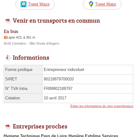
Trajet Waze
Trajet Maps
Venir en transports en commun
En bus
Ligne 423, à 361 m
Arrêt Cimetière - 3Bis Route d'Angers
Informations
Forme juridique
Entrepreneur individuel
SIRET
80218879700020
N° TVA Intra.
FR89802188797
Création
10 avril 2017
Éditer les informations de mon exterminateur
Entreprises proches
Hygiene Technique Pays de Loire
Hygiène Extrême Services