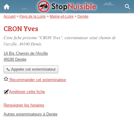
Accueil
>
Pays de la Loire
>
Maine-et-Loire
>
Denée
CRON Yves
Cette fiche présente "CRON Yves", exterminateur situé
chemin de
l'arzille
, 49190 Denée.
14 Bis Chemin de l'Arzille
49190 Denée
📞 Appeler cet exterminateur
Recommander cet exterminateur
Améliorer cette fiche
Renseigner les horaires
Autres exterminateurs à Denée