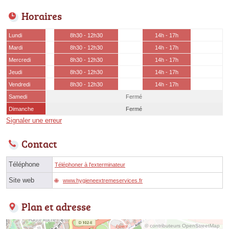
Horaires
Lundi
8h30 - 12h30
14h - 17h
Mardi
8h30 - 12h30
14h - 17h
Mercredi
8h30 - 12h30
14h - 17h
Jeudi
8h30 - 12h30
14h - 17h
Vendredi
8h30 - 12h30
14h - 17h
Samedi
Fermé
Dimanche
Fermé
Signaler une erreur
Contact
Téléphone
Téléphoner à l'exterminateur
Site web
www.hygieneextremeservices.fr
Plan et adresse
© contributeurs OpenStreetMap