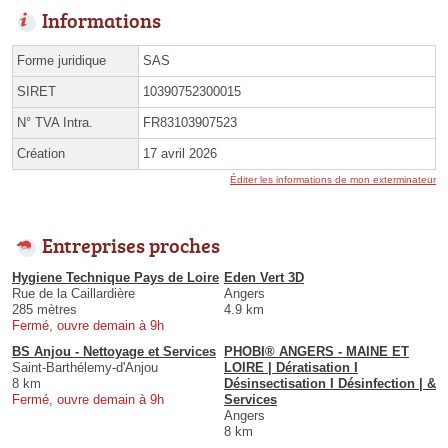
Informations
Forme juridique
SAS
SIRET
10390752300015
N° TVA Intra.
FR83103907523
Création
17 avril 2026
Éditer les informations de mon exterminateur
Entreprises proches
Hygiene Technique Pays de Loire
Eden Vert 3D
Rue de la Caillardière
Angers
285 mètres
4.9 km
Fermé, ouvre demain à 9h
BS Anjou - Nettoyage et Services
PHOBI® ANGERS - MAINE ET
Saint-Barthélemy-d'Anjou
LOIRE | Dératisation I
8 km
Désinsectisation I Désinfection | &
Fermé, ouvre demain à 9h
Services
Angers
8 km