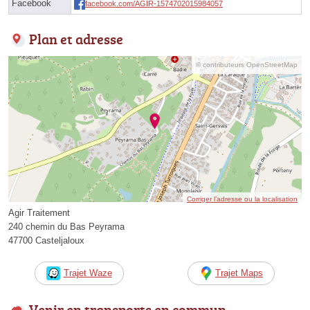
Facebook
facebook.com/AGIR-1574702015984057
Plan et adresse
© contributeurs OpenStreetMap
Corriger l’adresse ou la localisation
Agir Traitement
240 chemin du Bas Peyrama
47700 Casteljaloux
Trajet Waze
Trajet Maps
Venir en transports en commun