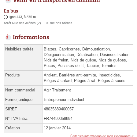
En bus
Ligne 443, à 875 m
Arrêt Rue des Arènes (2) - 10 Rue des Arènes
Informations
Nuisibles traités
Blattes, Capricornes, Démoustication,
Dépigeonnisation, Dératisation, Désinsectisation,
Nids de frelon, Nids de guêpe, Nids de guêpes,
Puces, Punaises de lit, Taupier, Termites
Produits
Anti-rat, Barrières anti-termite, Insecticides,
Pièges à cafard, Pièges à rat, Pièges à souris
Nom commercial
Agir Traitement
Forme juridique
Entrepreneur individuel
SIRET
48035889400057
N° TVA Intra.
FR74480358894
Création
12 janvier 2014
Éditer les informations de mon exterminateur