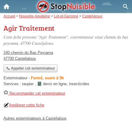
Accueil
>
Nouvelle-Aquitaine
>
Lot-et-Garonne
>
Casteljaloux
Agir Traitement
Cette fiche présente "Agir Traitement", exterminateur situé
chemin du bas
peyrama
, 47700 Casteljaloux.
240 chemin du Bas Peyrama
47700 Casteljaloux
📞 Appeler cet exterminateur
Exterminateur
-
Fermé, ouvre à 9h
Services :
taupier
,
devis en ligne
,
insecticides
Recommander cet exterminateur
Améliorer cette fiche
Autres exterminateurs à Casteljaloux