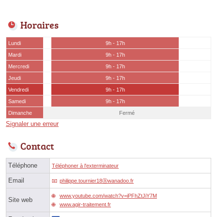
Horaires
Lundi
9h - 17h
Mardi
9h - 17h
Mercredi
9h - 17h
Jeudi
9h - 17h
Vendredi
9h - 17h
Samedi
9h - 17h
Dimanche
Fermé
Signaler une erreur
Contact
Téléphone
Téléphoner à l'exterminateur
Email
philippe.tournier18ⓐwanadoo.fr
www.youtube.com/watch?v=iPFhZtJiY7M
Site web
www.agir-traitement.fr