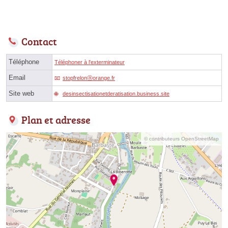
Contact
Téléphone
Téléphoner à l'exterminateur
Email
stopfrelonⓐorange.fr
Site web
desinsectisationetderatisation.business.site
Plan et adresse
© contributeurs OpenStreetMap