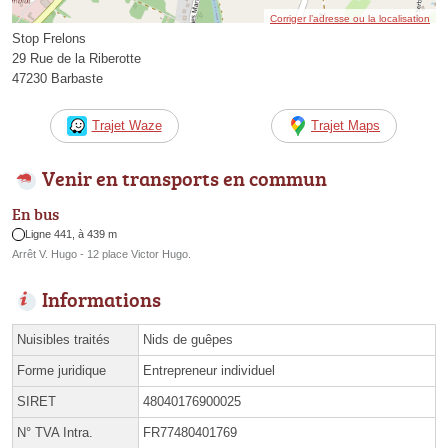
Corriger l’adresse ou la localisation
Stop Frelons
29 Rue de la Riberotte
47230 Barbaste
Trajet Waze
Trajet Maps
Venir en transports en commun
En bus
Ligne 441, à 439 m
Arrêt V. Hugo - 12 place Victor Hugo.
Informations
Nuisibles traités
Nids de guêpes
Forme juridique
Entrepreneur individuel
SIRET
48040176900025
N° TVA Intra.
FR77480401769