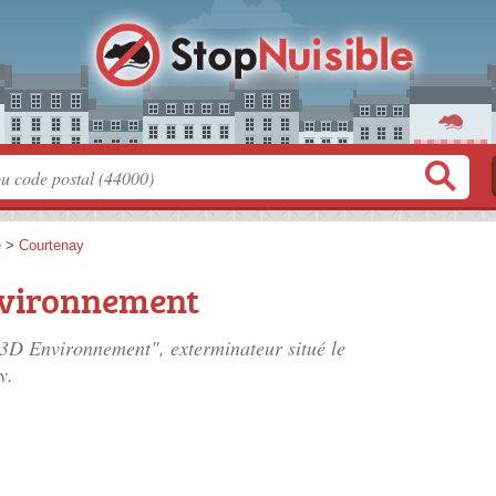
e
>
Courtenay
nvironnement
e 3D Environnement", exterminateur situé
le
y.