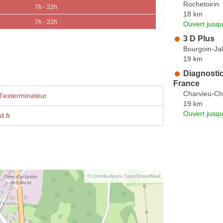
Rochetoirin
7h - 22h
18 km
7h - 22h
Ouvert jusqu
3 D Plus
Bourgoin-Jal
19 km
Diagnosti
France
Charvieu-C
l'exterminateur
19 km
Ouvert jusqu
d.fr
© contributeurs OpenStreetMap