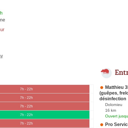
2h
gne
ur
ay
Ent
Matthieu 3
7h - 22h
(guêpes, frelo
7h - 22h
désinfection
Dolomieu
7h - 22h
16 km
7h - 22h
Ouvert jusqu
7h - 22h
Pro Servi