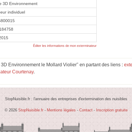
re 3D Environnement
eur individuel
5800015
184758
 2015
Éditer les informations de mon exterminateur
3D Environnement le Mollard Violier" en partant des liens :
ext
nateur Courtenay
.
StopNuisible.fr : l'annuaire des entreprises d'extermination des nuisibles
© 2026
StopNuisible.fr
-
Mentions légales
-
Contact
-
Inscription gratuite