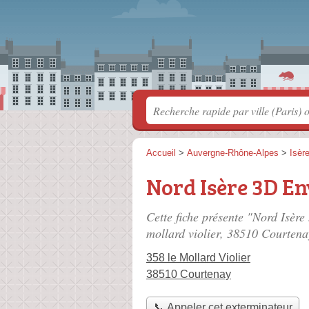
Accueil
>
Auvergne-Rhône-Alpes
>
Isèr
Nord Isère 3D E
Cette fiche présente "Nord Isèr
mollard violier
, 38510 Courtena
358 le Mollard Violier
38510 Courtenay
📞 Appeler cet exterminateur