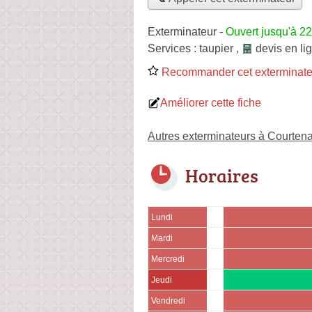
Exterminateur
-
Ouvert jusqu'à 2
Services :
taupier
,
devis en li
Recommander cet exterminate
Améliorer cette fiche
Autres exterminateurs à Courten
Horaires
Lundi
Mardi
Mercredi
Jeudi
Vendredi