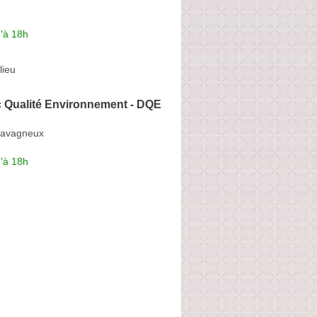
'à 18h
lieu
c Qualité Environnement - DQE
havagneux
'à 18h