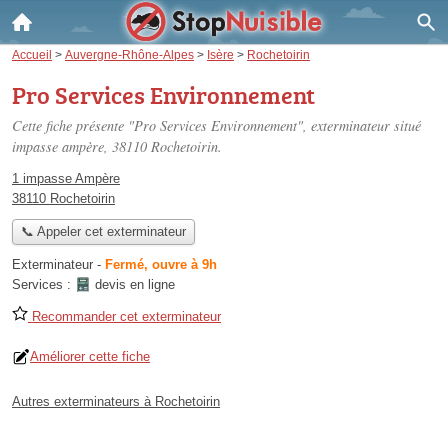
Accueil
>
Auvergne-Rhône-Alpes
>
Isère
>
Rochetoirin
Pro Services Environnement
Cette fiche présente "Pro Services Environnement", exterminateur situé
impasse ampère
, 38110 Rochetoirin.
1 impasse Ampère
38110 Rochetoirin
📞 Appeler cet exterminateur
Exterminateur
-
Fermé, ouvre à 9h
Services :
devis en ligne
Recommander cet exterminateur
Améliorer cette fiche
Autres exterminateurs à Rochetoirin