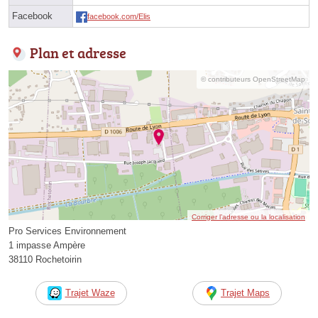
Facebook
facebook.com/Elis
Plan et adresse
© contributeurs OpenStreetMap
Corriger l’adresse ou la localisation
Pro Services Environnement
1 impasse Ampère
38110 Rochetoirin
Trajet Waze
Trajet Maps