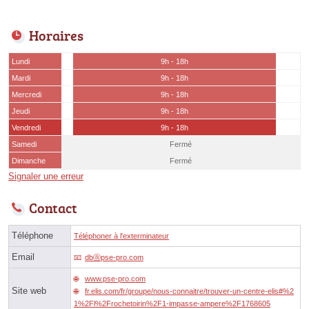
Horaires
Lundi
9h - 18h
Mardi
9h - 18h
Mercredi
9h - 18h
Jeudi
9h - 18h
Vendredi
9h - 18h
Samedi
Fermé
Dimanche
Fermé
Signaler une erreur
Contact
Téléphone
Téléphoner à l'exterminateur
Email
dbⓐpse-pro.com
www.pse-pro.com
Site web
fr.elis.com/fr/groupe/nous-connaitre/trouver-un-centre-elis#%2
1%2Fl%2Frochetoirin%2F1-impasse-ampere%2F1768605