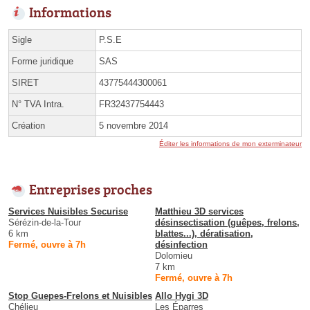
Informations
Sigle
P.S.E
Forme juridique
SAS
SIRET
43775444300061
N° TVA Intra.
FR32437754443
Création
5 novembre 2014
Éditer les informations de mon exterminateur
Entreprises proches
Services Nuisibles Securise
Matthieu 3D services
Sérézin-de-la-Tour
désinsectisation (guêpes, frelons,
6 km
blattes...), dératisation,
Fermé, ouvre à 7h
désinfection
Dolomieu
7 km
Fermé, ouvre à 7h
Stop Guepes-Frelons et Nuisibles
Allo Hygi 3D
Chélieu
Les Éparres