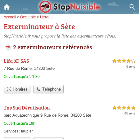
Accueil
>
Occitanie
>
Hérault
Exterminateur à Sète
StopNuisible.fr vous propose la liste des
exterminateurs sétois
.
2 exterminateurs référencés
Lifa 3D SAS
4,0 étoiles sur 5
6 avis
7 Rue de Rome, 34200 Sète
Ouvert jusqu'à 17h30
Horaires
Téléphone
Tns Sud Dératisation
5,0 étoiles sur 5
40 avis
parc Aquatechnique 9 Rue de Rome, 34200 Sète
Ouvert jusqu'à 19h
Services :
taupier