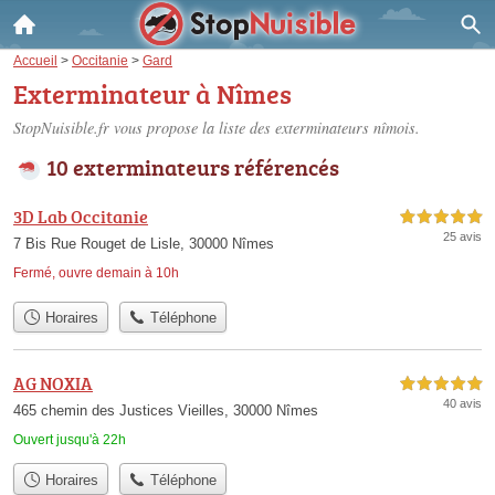
Accueil
>
Occitanie
>
Gard
Exterminateur à Nîmes
StopNuisible.fr vous propose la liste des
exterminateurs nîmois
.
10 exterminateurs référencés
3D Lab Occitanie
5,0 étoiles sur 5
25 avis
7 Bis Rue Rouget de Lisle, 30000 Nîmes
Fermé, ouvre demain à 10h
Horaires
Téléphone
AG NOXIA
5,0 étoiles sur 5
40 avis
465 chemin des Justices Vieilles, 30000 Nîmes
Ouvert jusqu'à 22h
Horaires
Téléphone