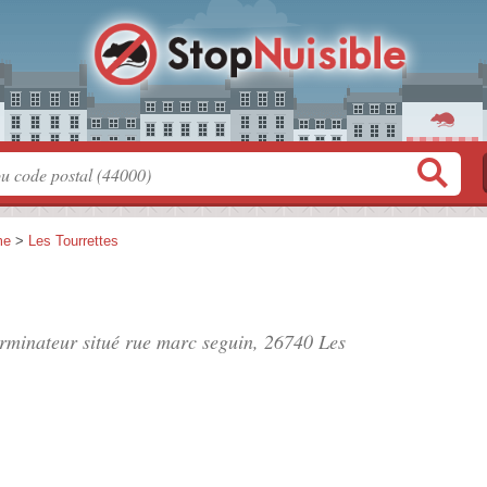
me
>
Les Tourrettes
erminateur situé
rue marc seguin
, 26740 Les