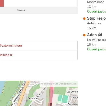
Montélimar
13 km
Fermé
Ouvert jusqu
Stop Frel
Aubignas
15 km
Aden 4d
La Voulte-s
16 km
l'exterminateur
Ouvert jusqu
sibles.fr
© contributeurs OpenStreetMap