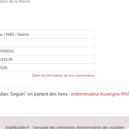
ace de la Mairie
le / N4D / Avene
3500041
143135
 2026
Éditer les informations de mon exterminateur
arc Seguin" en partant des liens :
exterminateur Auvergne-Rh
StopNuisible.fr : l'annuaire des entreprises d'extermination des nuisibles