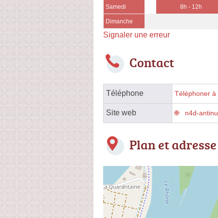
Samedi
8h - 12h
Dimanche
Signaler une erreur
Contact
Téléphone
Téléphoner à 
Site web
n4d-antinui
Plan et adresse