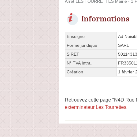
Arrêt LES TOURRETTES Mairie - 1 Pl
Informations
Enseigne
Ad Nuisib
Forme juridique
SARL
SIRET
5011431
N° TVA Intra.
FR33501
Création
1 février
Retrouvez cette page "N4D Rue M
exterminateur Les Tourrettes
.