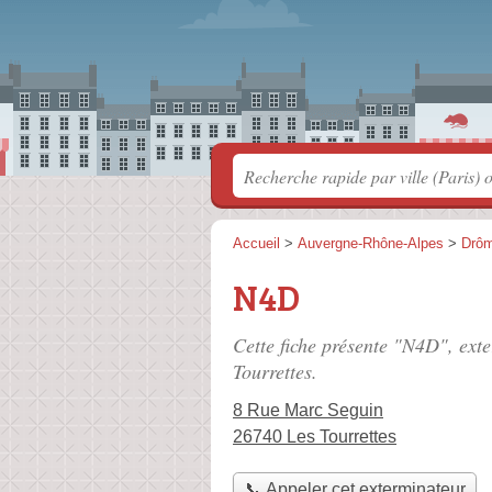
Accueil
>
Auvergne-Rhône-Alpes
>
Drô
N4D
Cette fiche présente "N4D", ext
Tourrettes.
8 Rue Marc Seguin
26740 Les Tourrettes
📞 Appeler cet exterminateur