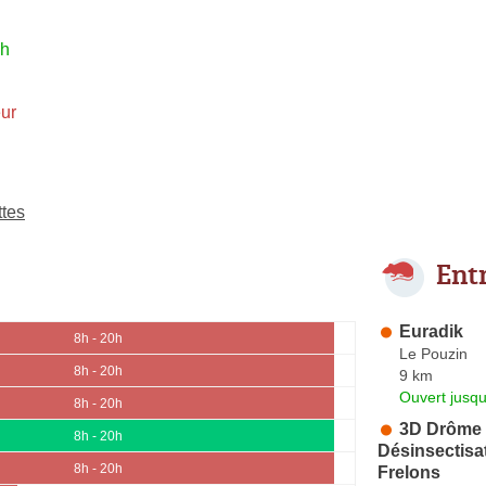
0h
ur
ttes
Ent
Euradik
8h - 20h
Le Pouzin
8h - 20h
9 km
Ouvert jusqu
8h - 20h
3D Drôme N
8h - 20h
Désinsectisa
8h - 20h
Frelons