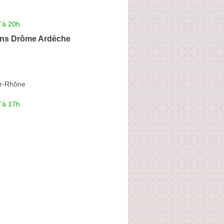
'à 20h
ons Drôme Ardèche
ur-Rhône
'à 17h