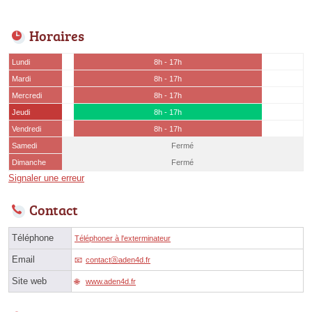
Horaires
Lundi
8h - 17h
Mardi
8h - 17h
Mercredi
8h - 17h
Jeudi
8h - 17h
Vendredi
8h - 17h
Samedi
Fermé
Dimanche
Fermé
Signaler une erreur
Contact
Téléphone
Téléphoner à l'exterminateur
Email
contactⓐaden4d.fr
Site web
www.aden4d.fr