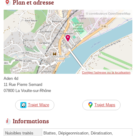
Plan et adresse
© contributeurs OpenStreetMap
Corriger l’adresse ou la localisation
Aden 4d
11 Rue Pierre Semard
07800 La Voulte-sur-Rhône
Trajet Waze
Trajet Maps
Informations
Nuisibles traités
Blattes, Dépigeonnisation, Dératisation,