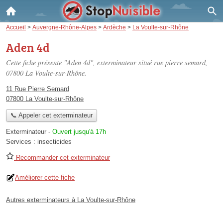
Accueil
>
Auvergne-Rhône-Alpes
>
Ardèche
>
La Voulte-sur-Rhône
Aden 4d
Cette fiche présente "Aden 4d", exterminateur situé
rue pierre semard
,
07800 La Voulte-sur-Rhône.
11 Rue Pierre Semard
07800 La Voulte-sur-Rhône
📞 Appeler cet exterminateur
Exterminateur
-
Ouvert jusqu'à 17h
Services :
insecticides
Recommander cet exterminateur
Améliorer cette fiche
Autres exterminateurs à La Voulte-sur-Rhône