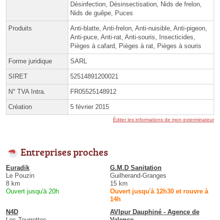
Désinfection, Désinsectisation, Nids de frelon,
Nids de guêpe, Puces
Produits
Anti-blatte, Anti-frelon, Anti-nuisible, Anti-pigeon,
Anti-puce, Anti-rat, Anti-souris, Insecticides,
Pièges à cafard, Pièges à rat, Pièges à souris
Forme juridique
SARL
SIRET
52514891200021
N° TVA Intra.
FR05525148912
Création
5 février 2015
Éditer les informations de mon exterminateur
Entreprises proches
Euradik
G.M.D Sanitation
Le Pouzin
Guilherand-Granges
8 km
15 km
Ouvert jusqu'à 20h
Ouvert jusqu'à 12h30 et rouvre à
14h
N4D
AVIpur Dauphiné - Agence de
Les Tourrettes
Valence