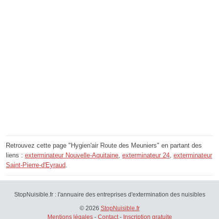
Retrouvez cette page "Hygien'air Route des Meuniers" en partant des
liens :
exterminateur Nouvelle-Aquitaine
,
exterminateur 24
,
exterminateur
Saint-Pierre-d'Eyraud
.
StopNuisible.fr : l'annuaire des entreprises d'extermination des nuisibles
© 2026
StopNuisible.fr
Mentions légales
-
Contact
-
Inscription gratuite