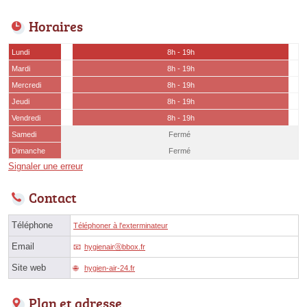
Horaires
Lundi
8h - 19h
Mardi
8h - 19h
Mercredi
8h - 19h
Jeudi
8h - 19h
Vendredi
8h - 19h
Samedi
Fermé
Dimanche
Fermé
Signaler une erreur
Contact
Téléphone
Téléphoner à l'exterminateur
Email
hygienairⓐbbox.fr
Site web
hygien-air-24.fr
Plan et adresse