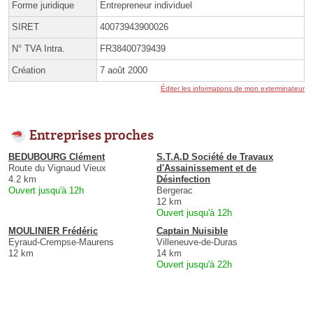
Forme juridique
Entrepreneur individuel
SIRET
40073943900026
N° TVA Intra.
FR38400739439
Création
7 août 2000
Éditer les informations de mon exterminateur
Entreprises proches
BEDUBOURG Clément
S.T.A.D Société de Travaux
Route du Vignaud Vieux
d'Assainissement et de
4.2 km
Désinfection
Ouvert jusqu'à 12h
Bergerac
12 km
Ouvert jusqu'à 12h
MOULINIER Frédéric
Captain Nuisible
Eyraud-Crempse-Maurens
Villeneuve-de-Duras
12 km
14 km
Ouvert jusqu'à 22h