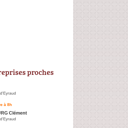
reprises proches
-d'Eyraud
e à 8h
RG Clément
-d'Eyraud