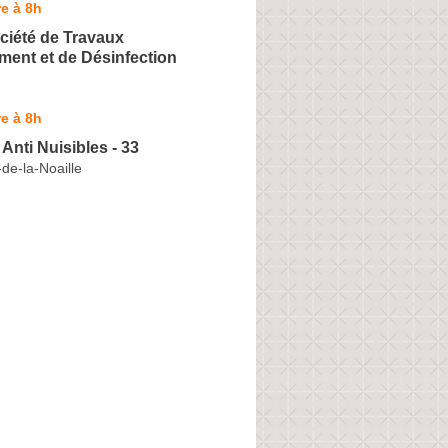
e à 8h
ciété de Travaux
ment et de Désinfection
e à 8h
 Anti Nuisibles - 33
-de-la-Noaille