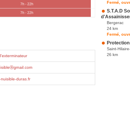
Fermé, ouvr
7h - 22h
S.T.A.D So
7h - 22h
d'Assainisse
Bergerac
24 km
Fermé, ouvr
Protection
Saint-Hilaire
26 km
l'exterminateur
uisibleⓐgmail.com
-nuisible-duras.fr