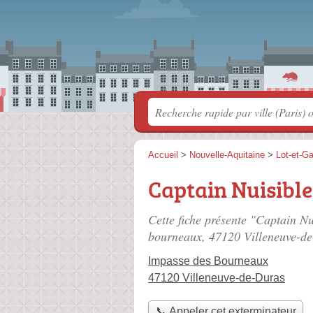
Accueil
>
Nouvelle-Aquitaine
>
Lot-et-G
Captain Nuisible
Cette fiche présente "Captain Nu
bourneaux
, 47120 Villeneuve-d
Impasse des Bourneaux
47120 Villeneuve-de-Duras
📞 Appeler cet exterminateur