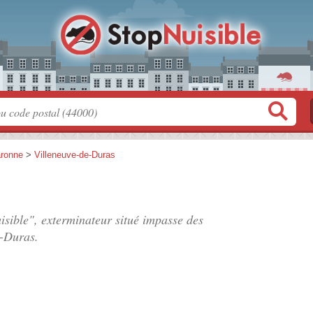
aronne
>
Villeneuve-de-Duras
isible", exterminateur situé
impasse des
e-Duras.