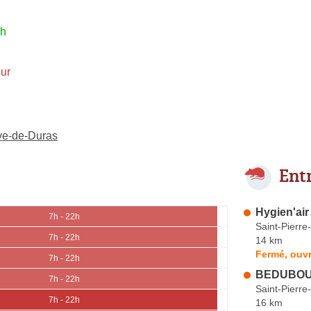
2h
ur
uve-de-Duras
Ent
Hygien'air
7h - 22h
Saint-Pierre
7h - 22h
14 km
Fermé, ouvr
7h - 22h
BEDUBOU
7h - 22h
Saint-Pierre
7h - 22h
16 km