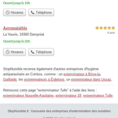
Ouvert jusqu'à 19h
Horaires
Téléphone
Aeronuisible
5,0 étoiles sur 5
4 avis
La Vaurie, 19360 Dampniat
Ouvert jusqu'à 20h
Horaires
Téléphone
StopNuisible recense également d'autres entreprises d'hygiène
antiparasitaire en Corrèze, comme : un
exterminateur à Brive-la-
Gaillarde
, les
exterminateurs à Égletons
, un
exterminateur dans Ussac
.
Retrouvez cette page "
exterminateur Tulle
" à l'aide des liens :
exterminateur Nouvelle-Aquitaine
,
exterminateur 19
,
exterminateur Tulle
.
StopNuisible.fr : l'annuaire des entreprises d'extermination des nuisibles